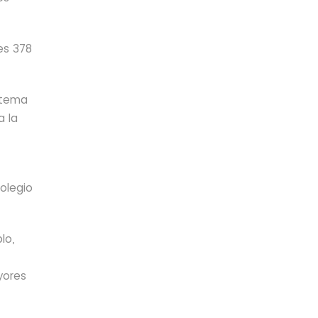
es 378
istema
a la
Colegio
lo,
yores