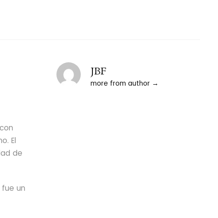
JBF
more from author
 con
o. El
dad de
 fue un