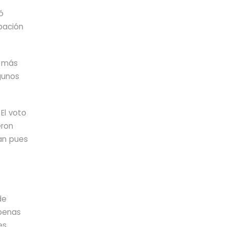
ó
ipación
s más
lgunos
El voto
eron
can pues
de
apenas
es