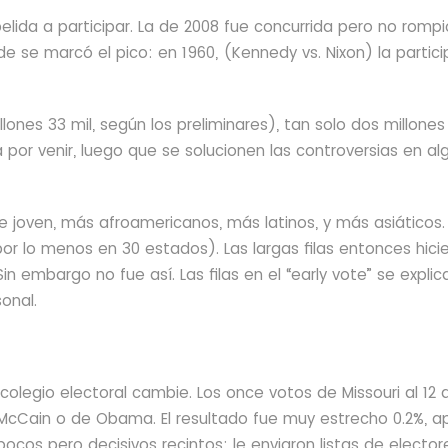
lida a participar. La de 2008 fue concurrida pero no rompi
e se marcó el pico: en 1960, (Kennedy vs. Nixon) la partic
illones 33 mil, según los preliminares), tan solo dos millone
tá por venir, luego que se solucionen las controversias en a
joven, más afroamericanos, más latinos, y más asiáticos. 
r lo menos en 30 estados). Las largas filas entonces hici
n embargo no fue así. Las filas en el “early vote” se expli
onal.
olegio electoral cambie. Los once votos de Missouri al 12 
McCain o de Obama. El resultado fue muy estrecho 0.2%, 
ocos pero decisivos recintos: le enviaron listas de elector