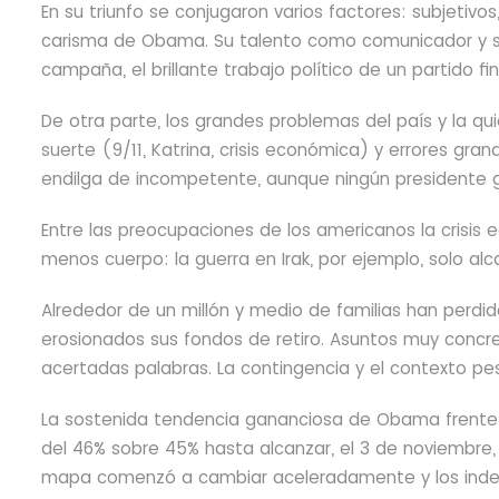
En su triunfo se conjugaron varios factores: subjetivos,
carisma de Obama. Su talento como comunicador y su
campaña, el brillante trabajo político de un partido fi
De otra parte, los grandes problemas del país y la q
suerte (9/11, Katrina, crisis económica) y errores grand
endilga de incompetente, aunque ningún presidente g
Entre las preocupaciones de los americanos la crisis ec
menos cuerpo: la guerra en Irak, por ejemplo, solo a
Alrededor de un millón y medio de familias han perdi
erosionados sus fondos de retiro. Asuntos muy conc
acertadas palabras. La contingencia y el contexto pe
La sostenida tendencia gananciosa de Obama frente a
del 46% sobre 45% hasta alcanzar, el 3 de noviembre, e
mapa comenzó a cambiar aceleradamente y los indec