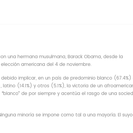
 con una hermana musulmana, Barack Obama, desde la
 elección americana del 4 de noviembre.
a debido implicar, en un país de predominio blanco (67.4%)
atino (14.1%) y otros (5.1%), la victoria de un afroamerican
o “blanco” de por siempre y acentúa el rasgo de una socie
Ninguna minoría se impone como tal a una mayoría. El suyo