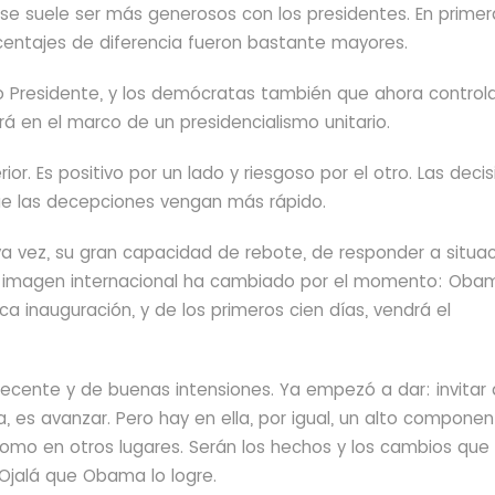
 se suele ser más generosos con los presidentes. En primer
centajes de diferencia fueron bastante mayores.
Presidente, y los demócratas también que ahora control
 en el marco de un presidencialismo unitario.
ior. Es positivo por un lado y riesgoso por el otro. Las deci
que las decepciones vengan más rápido.
a vez, su gran capacidad de rebote, de responder a situa
, su imagen internacional ha cambiado por el momento: Oba
a inauguración, y de los primeros cien días, vendrá el
decente y de buenas intensiones. Ya empezó a dar: invitar 
 es avanzar. Pero hay en ella, por igual, un alto compone
omo en otros lugares. Serán los hechos y los cambios que 
 Ojalá que Obama lo logre.