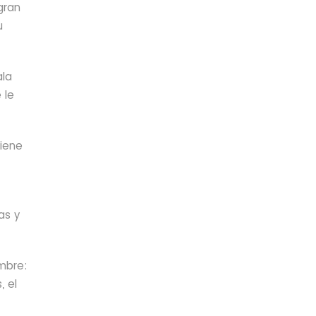
gran
u
ala
 le
tiene
as y
mbre:
, el