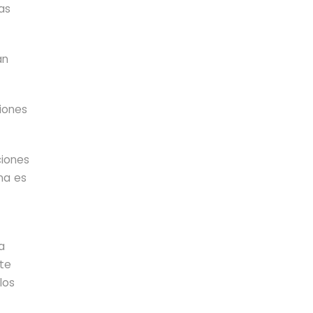
as
an
siones
ciones
ma es
a
nte
los