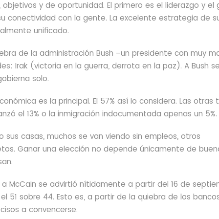
 objetivos y de oportunidad. El primero es el liderazgo y el 
 conectividad con la gente. La excelente estrategia de s
nalmente unificado.
uiebra de la administración Bush –un presidente con muy m
es: Irak (victoria en la guerra, derrota en la paz). A Bush se
obierna solo.
onómica es la principal. El 57% así lo considera. Las otras 
lcanzó el 13% o la inmigración indocumentada apenas un 5%.
do sus casas, muchos se van viendo sin empleos, otros
retos. Ganar una elección no depende únicamente de buen
san.
 McCain se advirtió nítidamente a partir del 16 de septie
l 51 sobre 44. Esto es, a partir de la quiebra de los bancos
isos a convencerse.