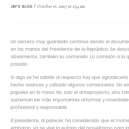
October 16, 2007
at
2:54 am
JBF'S BLOG
Un secreto muy guardado continúa siendo el documen
en las manos del Presidente de la República. Se desc
obviamente, también su contenido.
La comisión a la 
pasado.
Si algo se ha sabido al respecto hay que agradecerlo
hecho avances y calzado algunos comentarios.
Sin e
papeles en la mesa. No solo el anteproyecto, sino ta
sustentan las más importantes reformas y novedades. 
profesional y responsable.
El presidente, al parecer, ha considerado que el momen
embargo, ya se vive la euforia del proselitismo para l