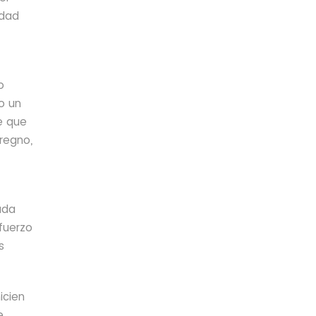
idad
o
o un
e que
regno,
ada
fuerzo
s
icien
e