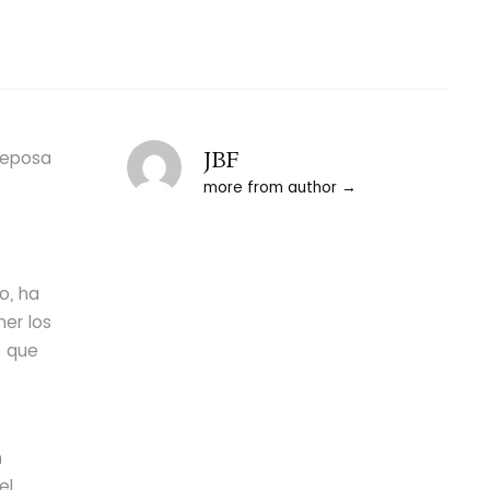
JBF
reposa
more from author
o, ha
ner los
s que
n
el