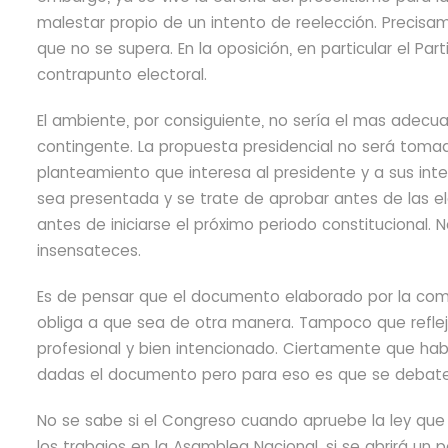
malestar propio de un intento de reelección. Precisam
que no se supera. En la oposición, en particular el P
contrapunto electoral.
El ambiente, por consiguiente,
no sería el mas adecua
contingente. La propuesta presidencial no será tomad
planteamiento que interesa al presidente y a sus inte
sea presentada y se trate de aprobar antes de las e
antes de iniciarse el próximo periodo constitucional. 
insensateces.
Es de pensar que el documento elaborado por la comi
obliga a que sea de otra manera. Tampoco que refleje
profesional y bien intencionado. Ciertamente que habr
dadas el documento
pero para eso es que se debate
No se sabe si el Congreso cuando apruebe la ley que
los trabajos en la Asamblea Nacional, si se abrirá u