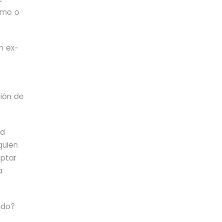
umo o
n ex-
ción de
ad
quien
optar
a
ado?