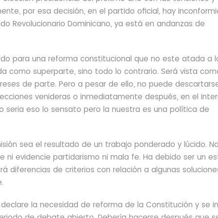
ente, por esa decisión, en el partido
oficial, hay inconform
artido Revolucionario Dominicano, ya está en andanzas de
do para una reforma constitucional que no este atada a l
a como superparte, sino todo lo contrario. Será vista com
reses de parte. Pero a pesar de ello, no puede
descartars
lecciones venideras o inmediatamente después, en el inter
No seria eso lo sensato pero la nuestra es una política de
sión sea el resultado de un trabajo ponderado y lúcido. N
 ni evidencie partidarismo ni mala
fe. Ha debido ser un es
á diferencias de criterios
con relación a algunas solucione
.
 declare la
necesidad de reforma de la Constitución
y se in
n periodo de debate abierto. Debería hacerse después que s