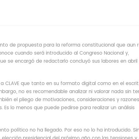
to de propuesta para la reforma constitucional que aun 
onoce cuando será introducido al Congreso Nacional y,
que se encargó de redactarlo concluyó sus labores en abril
 a CLAVE que tanto en su formato digital
como en el escrit
mbargo,
no es recomendable analizar ni valorar nada sin te
mbién el pliego de motivaciones, consideraciones y razone
Es lo menos que puede pedirse para realizar un análisis
to político no ha llegado. Por eso no lo ha introducido. Si
a elección presidencial del próximo año con las tensiones y 