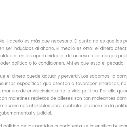
sible. Hacerlo es más que necesario.
El punto no es que los p
n ser inducidos al ahorro.
El meollo es otro: el dinero afec
gualdades en las oportunidades de acceso a los cargos públ
der político o lo condicionen. Ahí es que esta el pecado.
e el dinero puede actuar y pervertir. Los sobornos, la co
asuntos específicos que afectan o favorecen intereses, no
anera de envilecimiento de la vida política. Por ello qui
con maletines repletos de billetes son tan maleantes com
mecanismos utilizables para controlar el dinero en la políti
gubernamental y judicial.
d política de los partidos cuando esta se intensifica busc