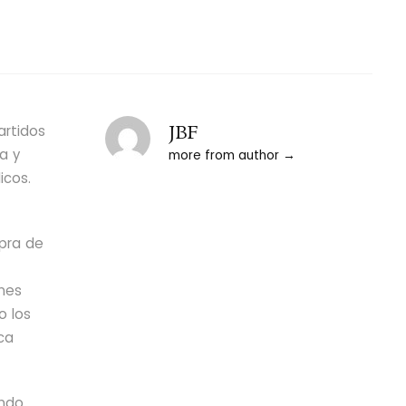
JBF
artidos
ta y
more from author
icos.
mpra de
enes
o los
ca
ando