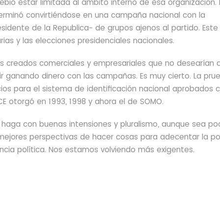
ebió estar limitada al ámbito interno de esa organización.
terminó convirtiéndose en una campaña nacional con la
esidente de la Republica-
de grupos ajenos al partido. Este
ias y las elecciones presidenciales nacionales.
s creados comerciales y empresariales que no desearían 
ir ganando dinero con las campañas. Es muy cierto. La pru
ios para el sistema de identificación nacional aprobados 
E otorgó en 1993, 1998 y ahora el de SOMO.
 haga con buenas intensiones y pluralismo, aunque sea po
mejores perspectivas de hacer cosas para adecentar la pol
cia política.
Nos estamos volviendo más exigentes.