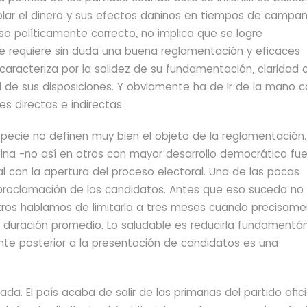
rolar el dinero y sus efectos dañinos en tiempos de campañ
so políticamente correcto, no implica que se logre
e requiere sin duda una buena reglamentación y eficaces
aracteriza por la solidez de su fundamentación, claridad 
d de sus disposiciones. Y obviamente ha de ir de la mano 
s directas e indirectas.
ecie no definen muy bien el objeto de la reglamentación.
tina -no así en otros con mayor desarrollo democrático fu
l con la apertura del proceso electoral. Una de las pocas
 proclamación de los candidatos. Antes que eso suceda n
ros hablamos de limitarla a tres meses cuando precisame
u duración promedio. Lo saludable es reducirla fundamentá
ente posterior a la presentación de candidatos es una
. El país acaba de salir de las primarias del partido oficia