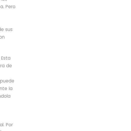
a. Pero
de sus
con
 Esta
era de
o puede
nte la
ndola
l. Por