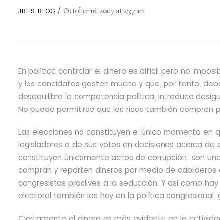
October 16, 2007
at
2:37 am
JBF'S BLOG
En política controlar el dinero es difícil pero no impo
y los candidatos gasten mucho y que, por tanto, debe
desequilibra la competencia política, introduce desi
No puede permitirse que los ricos también compren po
Las elecciones no constituyen el único momento en qu
legisladores o de sus votos en decisiones acerca de 
constituyen únicamente actos de corrupción: son una m
compran y reparten dineros por medio de cabilderos 
congresistas proclives a la seducción. Y asi como hay 
electoral también los hay en la política congresional, 
Ciertamente el dinero es más evidente en la activida