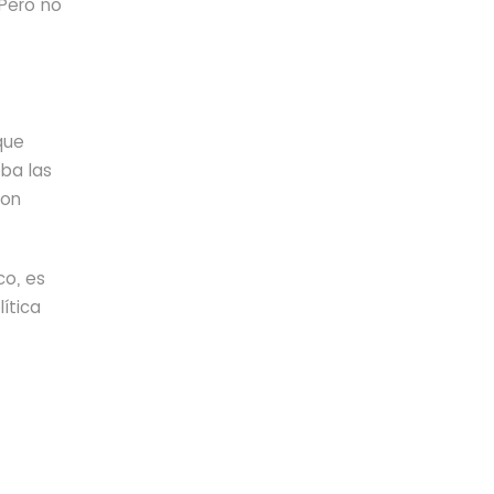
 Pero no
que
eba las
con
co, es
ítica